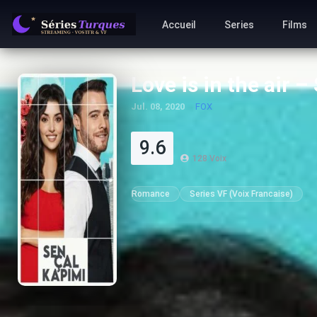
Accueil
Series
Films
Love is in the air 
Jul. 08, 2020
FOX
9.6
128
Voix
Romance
Series VF (Voix Francaise)