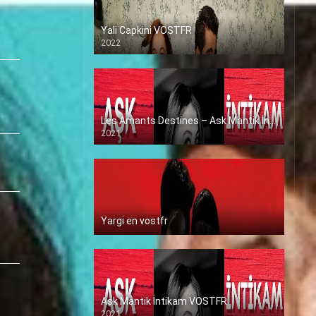
Yali Capkini VOSTFR
2022
Les Amants Destines – Ask Mantik İntikam en VF (Voix Francaise)
2021
Yargi en vostfr
Ask Mantik İntikam VOSTFR
2021