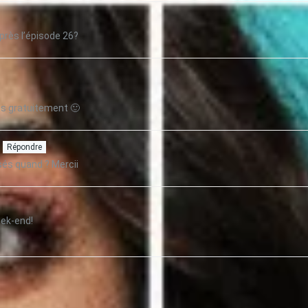
après l’épisode 26?
es gratuitement 🙂
Répondre
sés quand ? Mercii
eek-end!