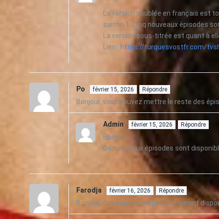
La version doublée en français est 
saison 1. Cinq nouveaux épisodes so
La version sous-titrée est quant à ell
Lien :
https://turquesvostfr.com/tvs
Po
février 15, 2026
Répondre
Bonjour, vous pouvez mettre le reste des épis
Admin
février 15, 2026
Répondre
Bonjour,
De nouveaux épisodes sont disponible
Farodja
février 16, 2026
Répondre
Bonjour, des nouveaux épisodes seront dispon