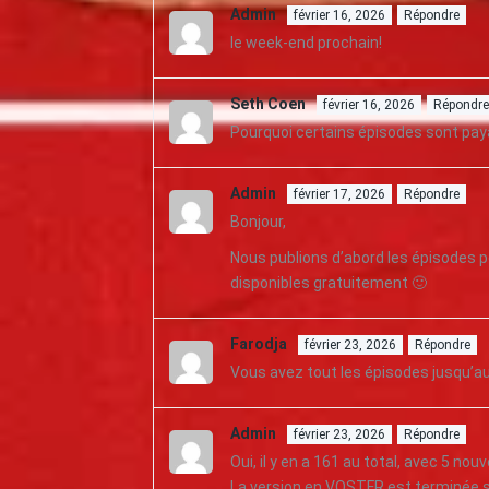
Admin
février 16, 2026
Répondre
le week-end prochain!
Seth Coen
février 16, 2026
Répondre
Pourquoi certains épisodes sont pay
Admin
février 17, 2026
Répondre
Bonjour,
Nous publions d’abord les épisodes p
disponibles gratuitement 🙂
Farodja
février 23, 2026
Répondre
Vous avez tout les épisodes jusqu’au
Admin
février 23, 2026
Répondre
Oui, il y en a 161 au total, avec 5 n
La version en VOSTFR est terminée si