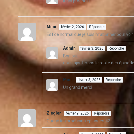
lundi prochain
Mimi
février 2, 2026
Répondre
Est ce normal que je sois m’abonner pour voir 
Admin
février 3, 2026
Répondre
Bonjour,
nous ajouterons le reste des épisod
Mimi
février 3, 2026
Répondre
Un grand merci
Ziegler
février 9, 2026
Répondre
Quand les prochains épisodes 42