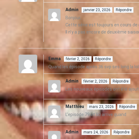
Admin
janvier 23, 2026
Répondre
Bonjour,
Cette série est toujours en cours de 
Il n’y a pas encore de deuxième saison
Emma
février 2, 2026
Répondre
Quand les épisode après 36 svp ses long la lol
Admin
février 2, 2026
Répondre
Les nouveaux épisodes ont été ajout
Matthieu
mars 23, 2026
Répondre
L’episode 79 et 80 arrive quand
Admin
mars 24, 2026
Répondre