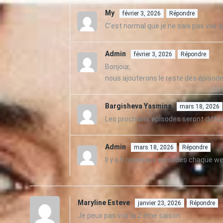
My
février 3, 2026
Répondre
C’est normal que je ne sais pas voir 
Admin
février 3, 2026
Répondre
Bonjour,
nous ajouterons le reste des épisod
Bargisheva Yasmina
mars 18, 2026
Les prochains épisodes seront diffu
Admin
mars 18, 2026
Répondre
Il y a 5 nouveaux épisodes chaque w
Maryline Esteve
janvier 23, 2026
Répondre
Je peux pas voir la 2 ème saison