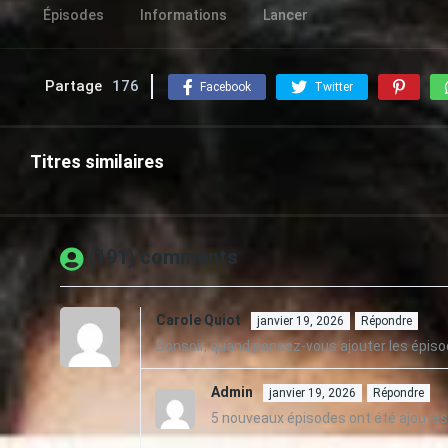
Épisodes
Informations
Lancer
Partage
176
Facebook
Twitter
Titres similaires
(191) comments
Carole Quiot
janvier 19, 2026
Répondre
Bonsoir, quand pensez-vous ajouter les épiso
Admin
janvier 19, 2026
Répondre
5 nouveaux épisodes ont été ajoutés.