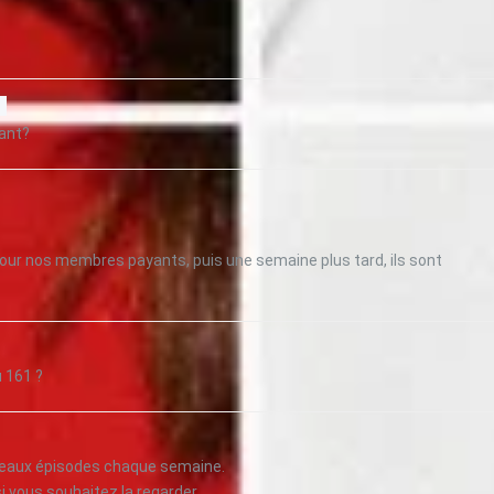
ant?
our nos membres payants, puis une semaine plus tard, ils sont
 161 ?
ouveaux épisodes chaque semaine.
 vous souhaitez la regarder.