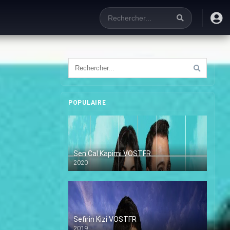
POPULAIRE
Sen Cal Kapimi VOSTFR
2020
Sefirin Kizi VOSTFR
2019