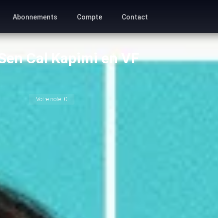
Abonnements
Compte
Contact
– Sen Cal Kapimi en VF
Votre note:
0