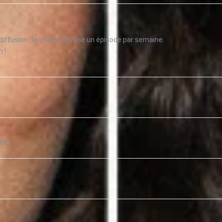
diffusion ; la chaîne diffuse un épisode par semaine.
 !
és !