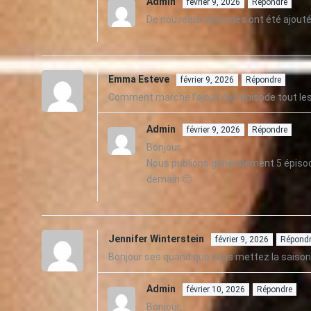
Admin
février 9, 2026
Répondre
De nouveaux épisodes ont été ajoutés
Emma Esteve
février 9, 2026
Répondre
Comment marche l’ajout des épisode tout les 
Admin
février 9, 2026
Répondre
Bonjour,
Nous publions généralement 5 épisod
demain 🙂
Jennifer Winterstein
février 9, 2026
Répond
Bonjour ses quand que vous mettez la saison
Admin
février 10, 2026
Répondre
Bonjour,