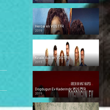
Hercai en VOSTFR
2019
Kiralik Ask en VOSTFR
2015
Dogdugun Ev Kaderindir VOSTFR
2019