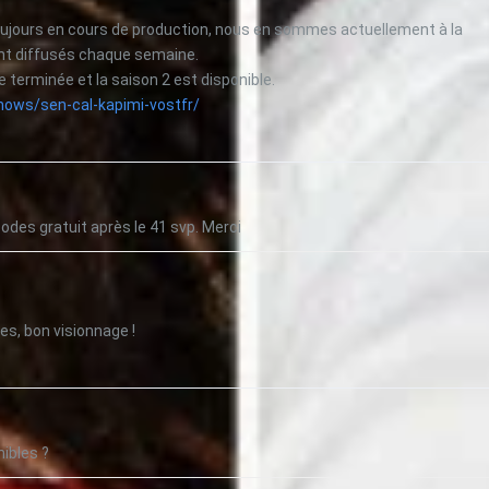
toujours en cours de production, nous en sommes actuellement à la
nt diffusés chaque semaine.
e terminée et la saison 2 est disponible.
hows/sen-cal-kapimi-vostfr/
odes gratuit après le 41 svp. Merci
s, bon visionnage !
ibles ?