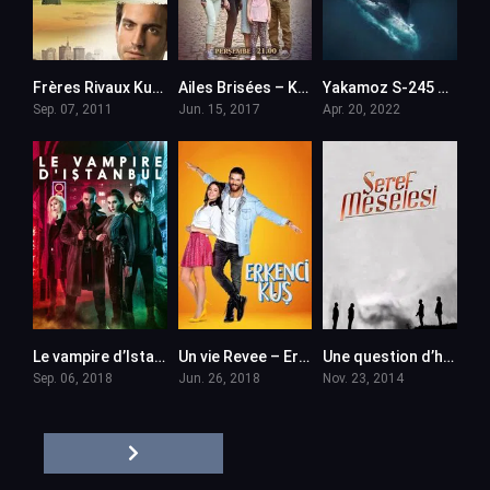
Frères Rivaux Kuzey Guney – en VF (Voix Francaise)
Ailes Brisées – Kanatsiz Kuslar en VF (Voix Francaise)
Yakamoz S-245 en VF (Voix Francaise)
Sep. 07, 2011
Jun. 15, 2017
Apr. 20, 2022
Le vampire d’Istanbul – Yasamayanlar en VF (Voix Francaise)
Un vie Revee – Erkenci Kus en VF (Voix Francaise)
Une question d’honneur – Seref Meselesi en VF (Voix Francaise)
Sep. 06, 2018
Jun. 26, 2018
Nov. 23, 2014