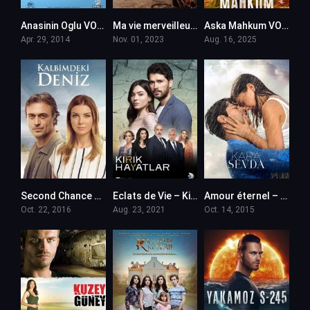
Anasinin Oglu VOSTFR
Ma vie merveilleuse – Sahane Hayatim en VF
Aska Mahkum VOSTFR
Apr. 29, 2014
Nov. 01, 2023
Aug. 16, 2025
Second Chance – Kalbimdeki Deniz en VF (Voix Francaise)
Eclats de Vie – Kirik Hayatlar en VF (Voix Francaise)
Amour éternel – Kara Sevda en VF (Voix Francaise)
Oct. 22, 2016
Aug. 23, 2021
Oct. 14, 2015