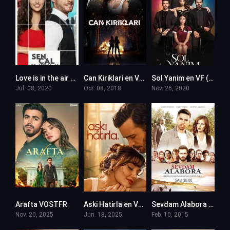
Love is in the air – Sen Cal Kapimi en VF
Can Kiriklari en VF (Voix Francaise)
Sol Yanim en VF (Voix Francaise)
Jul. 08, 2020
Oct. 08, 2018
Nov. 26, 2020
Arafta VOSTFR
Aski Hatirla en VF (Voix Francaise)
Sevdam Alabora en VF (Voix Francaise)
Nov. 20, 2025
Jun. 18, 2025
Feb. 10, 2015