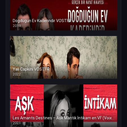
Dogdugun Ev Kaderindir VOSTFR
2019
Yali Capkini VOSTFR
2022
Les Amants Destines – Ask Mantik İntikam en VF (Voix Francaise)
2021