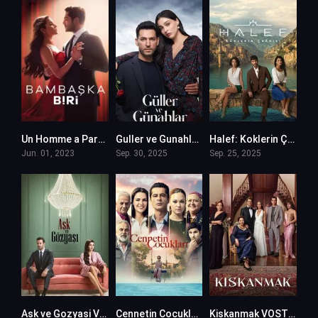
Un Homme a Part – Bambaska Biri en VF (Voix Francaise)
Guller ve Gunahlar VOSTFR
Halef: Koklerin Çagrisi VOSTFR
Jun. 01, 2023
Sep. 30, 2025
Sep. 25, 2025
Ask ve Gozyasi VOSTFR
Cennetin Cocuklari VOSTFR
Kiskanmak VOSTFR