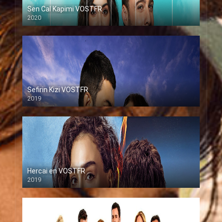
Sen Cal Kapimi VOSTFR
2020
Sefirin Kizi VOSTFR
2019
Hercai en VOSTFR
2019