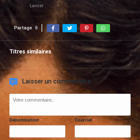
Lancer
Partage
8
Titres similaires
Laisser un commentaire
Dénomination
Courriel
*
*