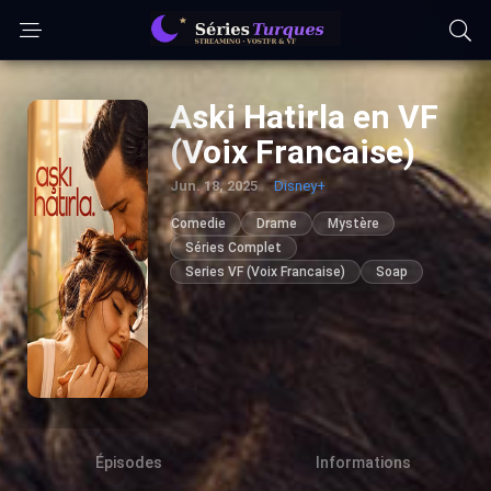
Aski Hatirla en VF
(Voix Francaise)
Jun. 18, 2025
Disney+
Comedie
Drame
Mystère
Séries Complet
Series VF (Voix Francaise)
Soap
Épisodes
Informations