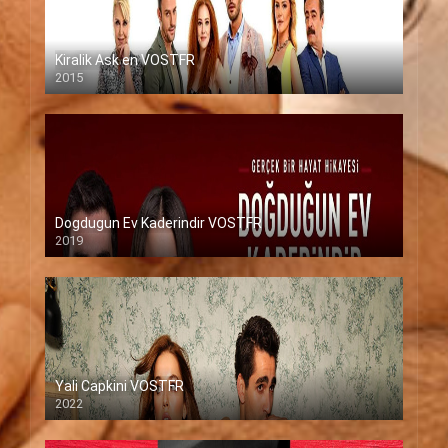
Kiralik Ask en VOSTFR
2015
Dogdugun Ev Kaderindir VOSTFR
2019
Yali Capkini VOSTFR
2022