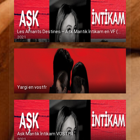
Les Amants Destines – Ask Mantik İntikam en VF (Voix Francaise)
2021
Yargi en vostfr
Ask Mantik İntikam VOSTFR
2021