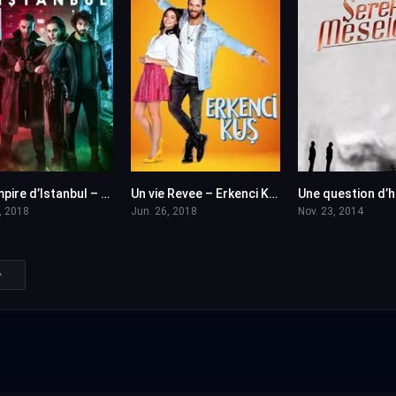
Le vampire d’Istanbul – Yasamayanlar en VF (Voix Francaise)
Un vie Revee – Erkenci Kus en VF (Voix Francaise)
5.8
7.9
, 2018
Jun. 26, 2018
Nov. 23, 2014