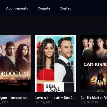
Abonnements
Compte
Contact
Kordugum Intersection VOSTFR
Love is in the air – Sen Cal Kapimi en VF
5.7
8.217
, 2016
Jul. 08, 2020
Oct. 08, 2018