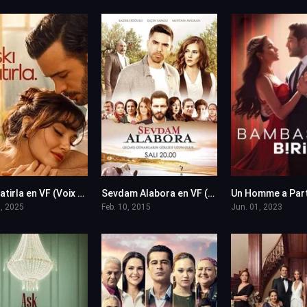
Aski Hatirla en VF (Voix Francaise)
Sevdam Alabora en VF (Voix Francaise)
8
10
, 2025
Feb. 10, 2015
Jun. 01, 2023