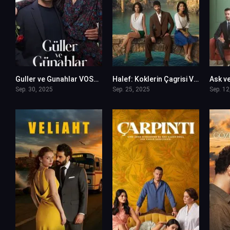
Guller ve Gunahlar VOSTFR
Halef: Koklerin Çagrisi VOSTFR
Ask v
0
0
Sep. 30, 2025
Sep. 25, 2025
Sep. 12