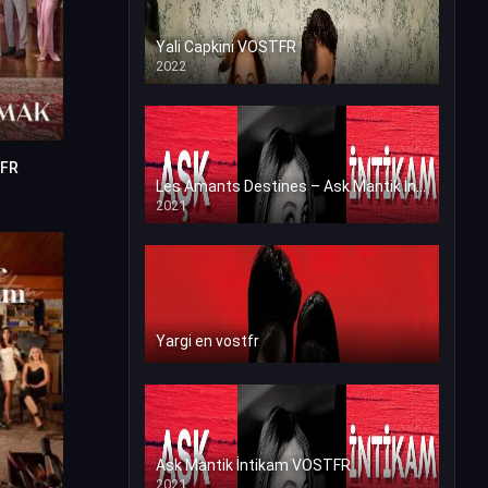
Yali Capkini VOSTFR
2022
TFR
0
Les Amants Destines – Ask Mantik İntikam en VF (Voix Francaise)
2021
Yargi en vostfr
Ask Mantik İntikam VOSTFR
2021