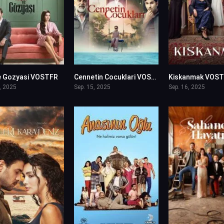
e Gozyasi VOSTFR
Cennetin Cocuklari VOSTFR
Kiskanmak VOS
0
0
, 2025
Sep. 15, 2025
Sep. 16, 2025