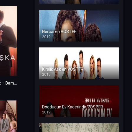
Hercai en VOSTFR
2019
Kiralik Ask en VOSTFR
2015
Un Homme a Part – Bambaska Biri en VF (Voix Francaise)
0
Dogdugun Ev Kaderindir VOSTFR
2019