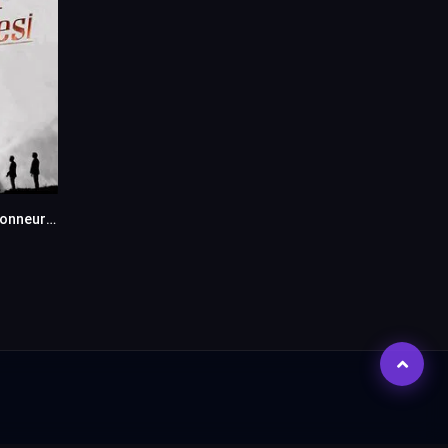
Une question d’honneur – Seref Meselesi en VF (Voix Francaise)
8.9