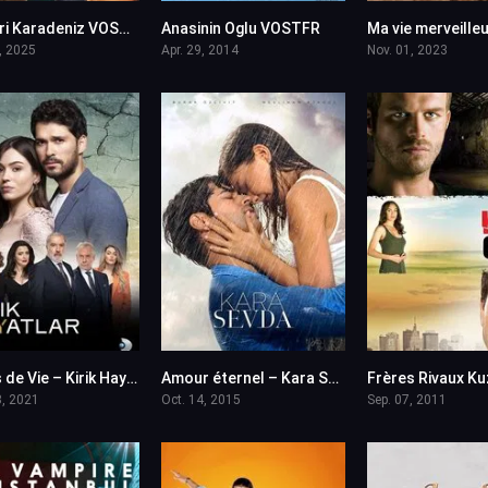
Gozleri Karadeniz VOSTFR
Anasinin Oglu VOSTFR
0
4
, 2025
Apr. 29, 2014
Nov. 01, 2023
Eclats de Vie – Kirik Hayatlar en VF (Voix Francaise)
Amour éternel – Kara Sevda en VF (Voix Francaise)
5.5
7.8
3, 2021
Oct. 14, 2015
Sep. 07, 2011