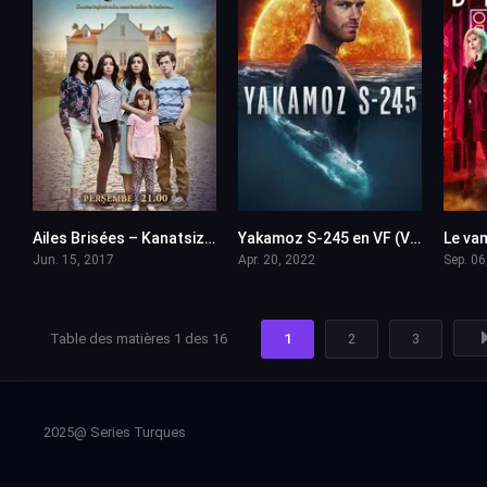
Ailes Brisées – Kanatsiz Kuslar en VF (Voix Francaise)
Yakamoz S-245 en VF (Voix Francaise)
3
6.8
Jun. 15, 2017
Apr. 20, 2022
Sep. 06
Table des matières 1 des 16
1
2
3
2025@ Series Turques