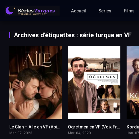
Accueil
Series
Films
Archives d'étiquettes : série turque en VF
Le Clan – Aile en VF (Voix Francaise)
Ogretmen en VF (Voix Francaise)
10
6.5
Mar. 07, 2023
Mar. 04, 2020
Jan. 07