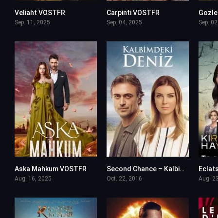
Veliaht VOSTFR
Carpinti VOSTFR
0
0
Sep. 11, 2025
Sep. 04, 2025
Sep. 02
Aska Mahkum VOSTFR
Second Chance – Kalbimdeki Deniz en VF (Voix Francaise)
0
4
Aug. 16, 2025
Oct. 22, 2016
Aug. 2