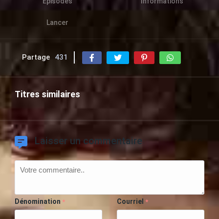
Épisodes
Informations
Lancer
Partage
431
Titres similaires
Laisser un commentaire
Dénomination
Courriel
*
*