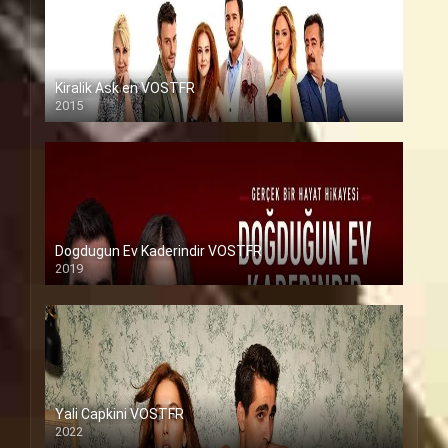
Kiralik Ask en VOSTFR
2015
Dogdugun Ev Kaderindir VOSTFR
2019
Yali Capkini VOSTFR
2022