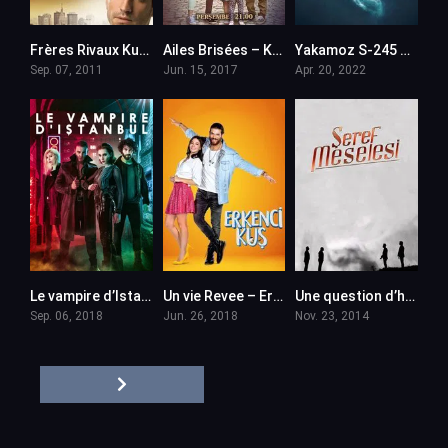
Frères Rivaux Kuzey Guney – en VF (Voix Francaise)
Ailes Brisées – Kanatsiz Kuslar en VF (Voix Francaise)
Yakamoz S-245 en VF (Voix Francaise)
Sep. 07, 2011
Jun. 15, 2017
Apr. 20, 2022
Le vampire d’Istanbul – Yasamayanlar en VF (Voix Francaise)
Un vie Revee – Erkenci Kus en VF (Voix Francaise)
Une question d’honneur – Seref Meselesi en VF (Voix Francaise)
Sep. 06, 2018
Jun. 26, 2018
Nov. 23, 2014