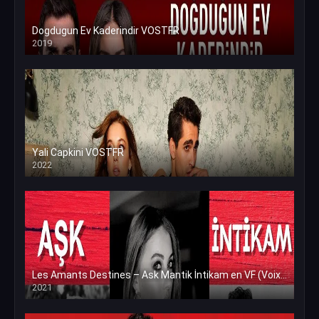
Dogdugun Ev Kaderindir VOSTFR
2019
Yali Capkini VOSTFR
2022
Les Amants Destines – Ask Mantik İntikam en VF (Voix Francaise)
2021