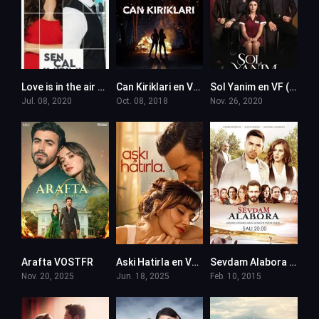
Love is in the air – Sen Cal Kapimi en VF
Can Kiriklari en VF (Voix Francaise)
Sol Yanim en VF (Voix Francaise)
Jul. 08, 2020
Oct. 08, 2018
Nov. 26, 2020
Arafta VOSTFR
Aski Hatirla en VF (Voix Francaise)
Sevdam Alabora en VF (Voix Francaise)
Nov. 20, 2025
Jun. 18, 2025
Feb. 10, 2015