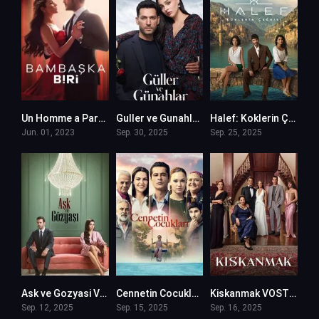
Un Homme a Part – Bambaska Biri en VF (Voix Francaise)
Guller ve Gunahlar VOSTFR
Halef: Koklerin Çagrisi VOSTFR
Jun. 01, 2023
Sep. 30, 2025
Sep. 25, 2025
Ask ve Gozyasi VOSTFR
Cennetin Cocuklari VOSTFR
Kiskanmak VOSTFR
Sep. 12, 2025
Sep. 15, 2025
Sep. 16, 2025