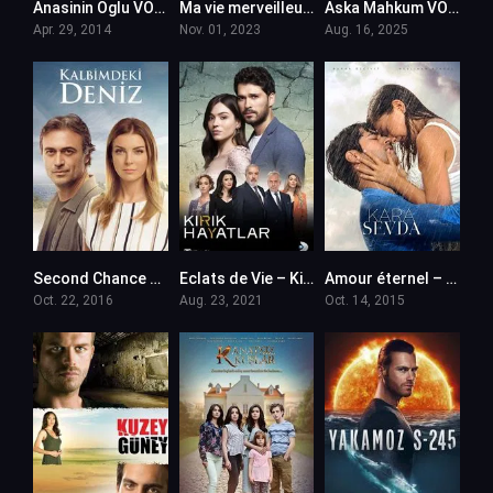
Anasinin Oglu VOSTFR
Ma vie merveilleuse – Sahane Hayatim en VF
Aska Mahkum VOSTFR
Apr. 29, 2014
Nov. 01, 2023
Aug. 16, 2025
Second Chance – Kalbimdeki Deniz en VF (Voix Francaise)
Eclats de Vie – Kirik Hayatlar en VF (Voix Francaise)
Amour éternel – Kara Sevda en VF (Voix Francaise)
Oct. 22, 2016
Aug. 23, 2021
Oct. 14, 2015