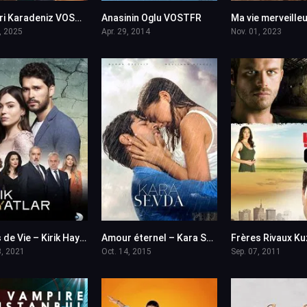
Gozleri Karadeniz VOSTFR
Anasinin Oglu VOSTFR
0
4
, 2025
Apr. 29, 2014
Nov. 01, 2023
Eclats de Vie – Kirik Hayatlar en VF (Voix Francaise)
Amour éternel – Kara Sevda en VF (Voix Francaise)
5.5
7.8
3, 2021
Oct. 14, 2015
Sep. 07, 2011