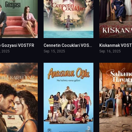
e Gozyasi VOSTFR
Cennetin Cocuklari VOSTFR
Kiskanmak VOS
0
0
, 2025
Sep. 15, 2025
Sep. 16, 2025