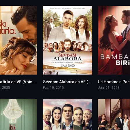
Aski Hatirla en VF (Voix Francaise)
Sevdam Alabora en VF (Voix Francaise)
8
10
, 2025
Feb. 10, 2015
Jun. 01, 2023