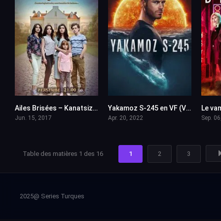
Ailes Brisées – Kanatsiz Kuslar en VF (Voix Francaise)
Yakamoz S-245 en VF (Voix Francaise)
3
6.8
Jun. 15, 2017
Apr. 20, 2022
Sep. 06
Table des matières 1 des 16
1
2
3
2025@ Series Turques