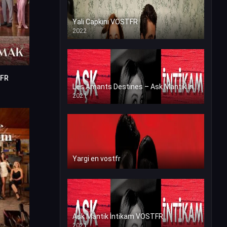
Yali Capkini VOSTFR
2022
TFR
0
Les Amants Destines – Ask Mantik İntikam en VF (Voix Francaise)
2021
Yargi en vostfr
Ask Mantik İntikam VOSTFR
2021