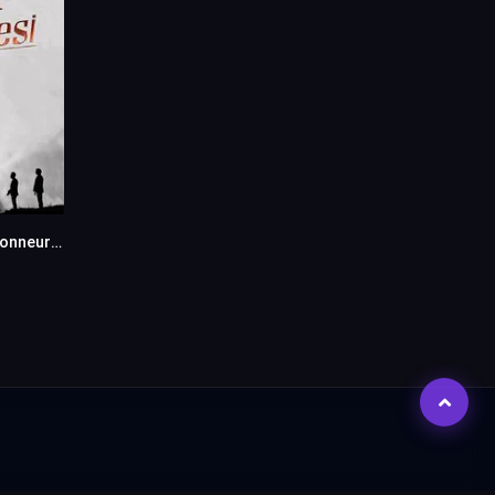
Une question d’honneur – Seref Meselesi en VF (Voix Francaise)
8.9