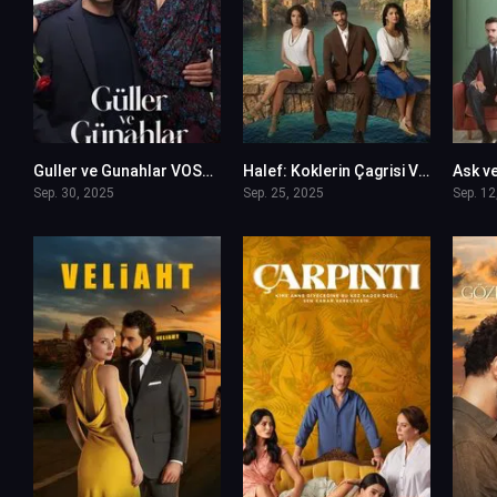
Guller ve Gunahlar VOSTFR
Halef: Koklerin Çagrisi VOSTFR
Ask v
0
0
Sep. 30, 2025
Sep. 25, 2025
Sep. 12