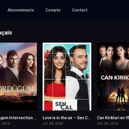
Abonnements
Compte
Contact
nçais
Kordugum Intersection VOSTFR
Love is in the air – Sen Cal Kapimi en VF
5.7
8.217
, 2016
Jul. 08, 2020
Oct. 08, 2018