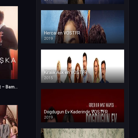
Hercai en VOSTFR
2019
Kiralik Ask en VOSTFR
2015
Un Homme a Part – Bambaska Biri en VF (Voix Francaise)
0
Dogdugun Ev Kaderindir VOSTFR
2019