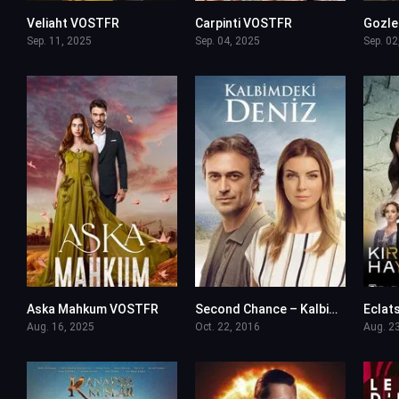
Veliaht VOSTFR
Carpinti VOSTFR
0
0
Sep. 11, 2025
Sep. 04, 2025
Sep. 02
Aska Mahkum VOSTFR
Second Chance – Kalbimdeki Deniz en VF (Voix Francaise)
0
4
Aug. 16, 2025
Oct. 22, 2016
Aug. 2