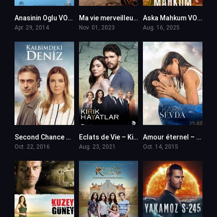
Anasinin Oglu VOSTFR
Ma vie merveilleuse – Sahane Hayatim en VF
Aska Mahkum VOSTFR
Apr. 29, 2014
Nov. 01, 2023
Aug. 16, 2025
Second Chance – Kalbimdeki Deniz en VF (Voix Francaise)
Eclats de Vie – Kirik Hayatlar en VF (Voix Francaise)
Amour éternel – Kara Sevda en VF (Voix Francaise)
Oct. 22, 2016
Aug. 23, 2021
Oct. 14, 2015