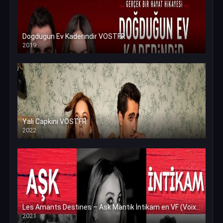
Dogdugun Ev Kaderindir VOSTFR
2019
Yali Capkini VOSTFR
2022
Les Amants Destines – Ask Mantik İntikam en VF (Voix Francaise)
2021