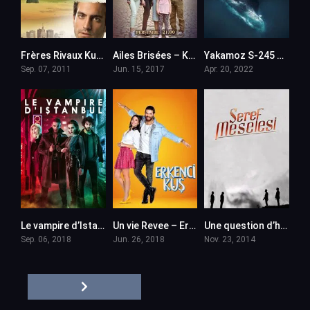
Frères Rivaux Kuzey Guney – en VF (Voix Francaise)
Ailes Brisées – Kanatsiz Kuslar en VF (Voix Francaise)
Yakamoz S-245 en VF (Voix Francaise)
Sep. 07, 2011
Jun. 15, 2017
Apr. 20, 2022
Le vampire d’Istanbul – Yasamayanlar en VF (Voix Francaise)
Un vie Revee – Erkenci Kus en VF (Voix Francaise)
Une question d’honneur – Seref Meselesi en VF (Voix Francaise)
Sep. 06, 2018
Jun. 26, 2018
Nov. 23, 2014