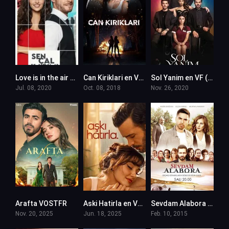
Love is in the air – Sen Cal Kapimi en VF
Can Kiriklari en VF (Voix Francaise)
Sol Yanim en VF (Voix Francaise)
Jul. 08, 2020
Oct. 08, 2018
Nov. 26, 2020
Arafta VOSTFR
Aski Hatirla en VF (Voix Francaise)
Sevdam Alabora en VF (Voix Francaise)
Nov. 20, 2025
Jun. 18, 2025
Feb. 10, 2015