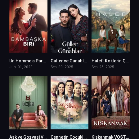
Un Homme a Part – Bambaska Biri en VF (Voix Francaise)
Guller ve Gunahlar VOSTFR
Halef: Koklerin Çagrisi VOSTFR
Jun. 01, 2023
Sep. 30, 2025
Sep. 25, 2025
Ask ve Gozyasi VOSTFR
Cennetin Cocuklari VOSTFR
Kiskanmak VOSTFR