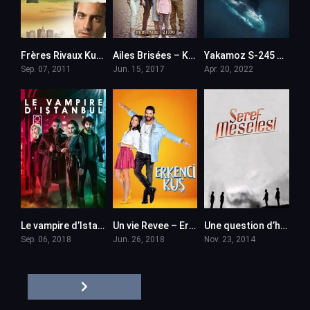
Frères Rivaux Kuzey Guney – en VF (Voix Francaise)
Ailes Brisées – Kanatsiz Kuslar en VF (Voix Francaise)
Yakamoz S-245 en VF (Voix Francaise)
Sep. 07, 2011
Jun. 15, 2017
Apr. 20, 2022
Le vampire d’Istanbul – Yasamayanlar en VF (Voix Francaise)
Un vie Revee – Erkenci Kus en VF (Voix Francaise)
Une question d’honneur – Seref Meselesi en VF (Voix Francaise)
Sep. 06, 2018
Jun. 26, 2018
Nov. 23, 2014