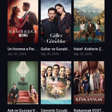
Un Homme a Part – Bambaska Biri en VF (Voix Francaise)
Guller ve Gunahlar VOSTFR
Halef: Koklerin Çagrisi VOSTFR
Jun. 01, 2023
Sep. 30, 2025
Sep. 25, 2025
Ask ve Gozyasi VOSTFR
Cennetin Cocuklari VOSTFR
Kiskanmak VOSTFR