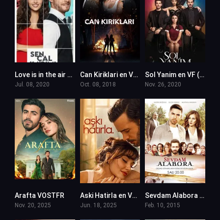
Love is in the air – Sen Cal Kapimi en VF
Can Kiriklari en VF (Voix Francaise)
Sol Yanim en VF (Voix Francaise)
Jul. 08, 2020
Oct. 08, 2018
Nov. 26, 2020
Arafta VOSTFR
Aski Hatirla en VF (Voix Francaise)
Sevdam Alabora en VF (Voix Francaise)
Nov. 20, 2025
Jun. 18, 2025
Feb. 10, 2015