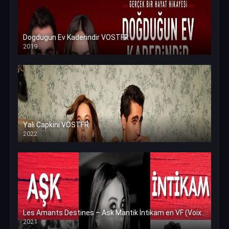
Dogdugun Ev Kaderindir VOSTFR
2019
Yali Capkini VOSTFR
2022
Les Amants Destines – Ask Mantik İntikam en VF (Voix Francaise)
2021