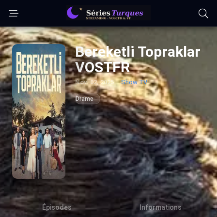
Bereketli Topraklar
VOSTFR
Nov. 02, 2025
Show TV
Drame
Épisodes
Informations