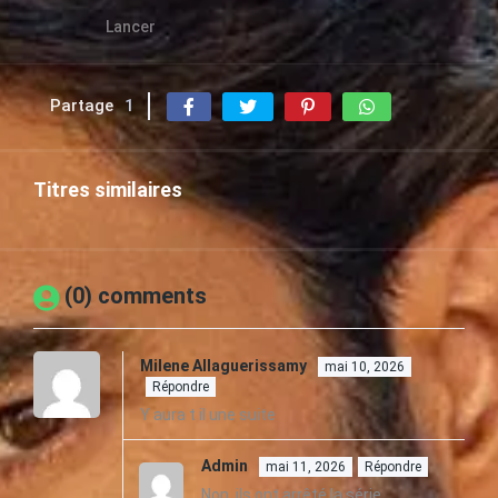
Lancer
Partage
1
Titres similaires
(0) comments
Milene Allaguerissamy
mai 10, 2026
Répondre
Y aura t il une suite
Admin
mai 11, 2026
Répondre
Non, ils ont arrêté la série.