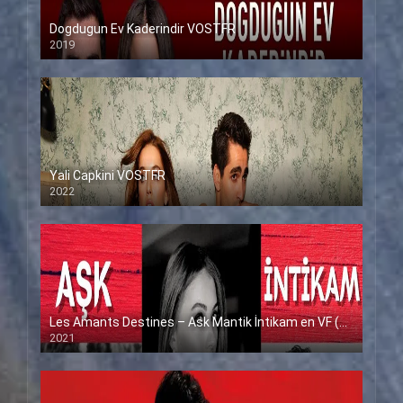
Dogdugun Ev Kaderindir VOSTFR
2019
Yali Capkini VOSTFR
2022
Les Amants Destines – Ask Mantik İntikam en VF (Voix Francaise)
2021