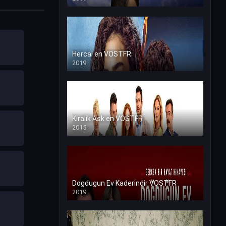
Hercai en VOSTFR
2019
Kiralik Ask en VOSTFR
2015
Dogdugun Ev Kaderindir VOSTFR
2019