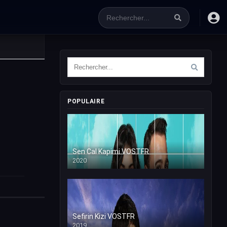
POPULAIRE
Sen Cal Kapimi VOSTFR
2020
Sefirin Kizi VOSTFR
2019