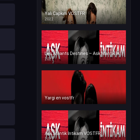
Yali Capkini VOSTFR
2022
Les Amants Destines – Ask Mantik İntikam en VF (Voix Francaise)
2021
Yargi en vostfr
Ask Mantik İntikam VOSTFR
2021