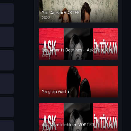
Yali Capkini VOSTFR
2022
Les Amants Destines – Ask Mantik İntikam en VF (Voix Francaise)
2021
Yargi en vostfr
Ask Mantik İntikam VOSTFR
2021