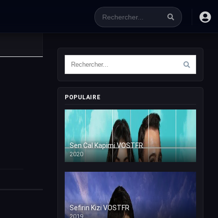
POPULAIRE
Sen Cal Kapimi VOSTFR
2020
Sefirin Kizi VOSTFR
2019