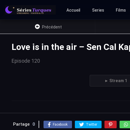
Accueil
Series
Films
Précédent
Love is in the air – Sen Cal K
Episode 120
► Stream 1
test2
Partage
0
Facebook
Twitter