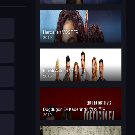
Hercai en VOSTFR
2019
Kiralik Ask en VOSTFR
2015
Dogdugun Ev Kaderindir VOSTFR
2019