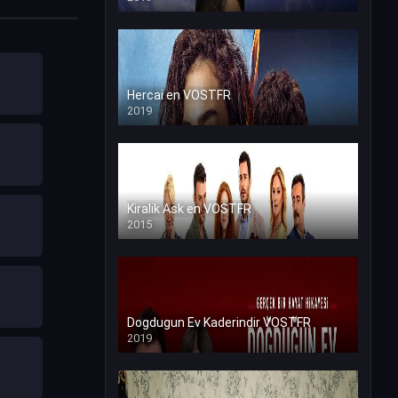
Hercai en VOSTFR
2019
Kiralik Ask en VOSTFR
2015
Dogdugun Ev Kaderindir VOSTFR
2019