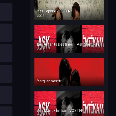
Yali Capkini VOSTFR
2022
Les Amants Destines – Ask Mantik İntikam en VF (Voix Francaise)
2021
Yargi en vostfr
Ask Mantik İntikam VOSTFR
2021