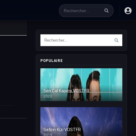
POPULAIRE
Sen Cal Kapimi VOSTFR
2020
Sefirin Kizi VOSTFR
2019