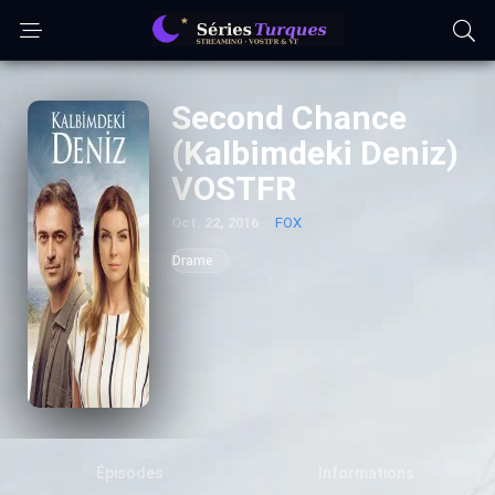
Second Chance
(Kalbimdeki Deniz)
VOSTFR
Oct. 22, 2016
FOX
Drame
Épisodes
Informations