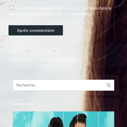
Enregistrer mon nom, mon e-mail et mon site dans le
navigateur pour mon prochain commentaire.
Sommaire
Tv montre
Second Chance (Kalbimdeki Deniz) VOSTFR
POPULAIRE