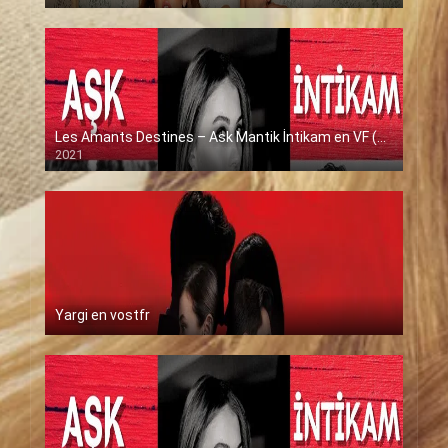
Les Amants Destines – Ask Mantik İntikam en VF (Voix Francaise)
2021
Yargi en vostfr