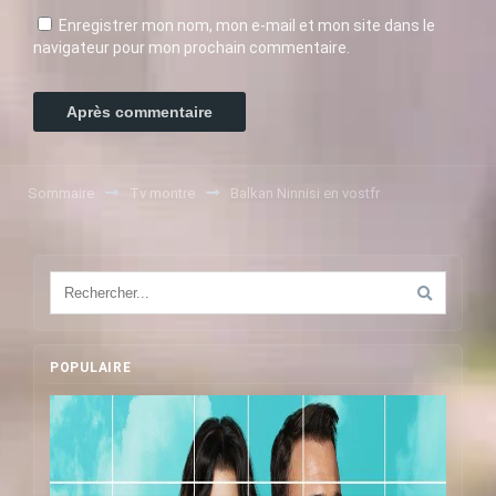
Enregistrer mon nom, mon e-mail et mon site dans le
navigateur pour mon prochain commentaire.
Sommaire
Tv montre
Balkan Ninnisi en vostfr
POPULAIRE