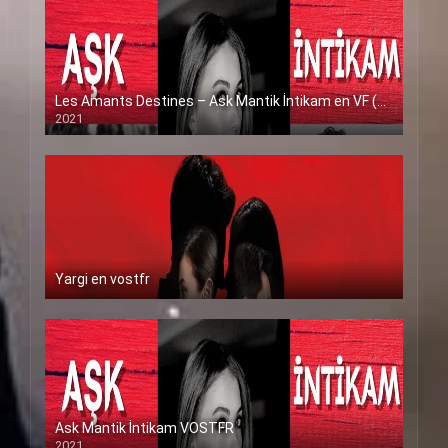
Les Amants Destines – Ask Mantik İntikam en VF (Voix Francaise)
2021
Yargi en vostfr
Ask Mantik İntikam VOSTFR
2021