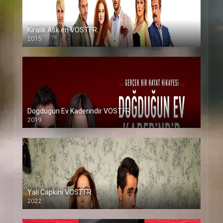
Kiralik Ask en VOSTFR
2015
Dogdugun Ev Kaderindir VOSTFR
2019
Yali Capkini VOSTFR
2022