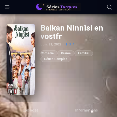
Balkan Ninnisi en
vostfr
Jun. 21, 2022
TRT 1
Comedie
Drame
Familial
Séries Complet
Épisodes
Informations