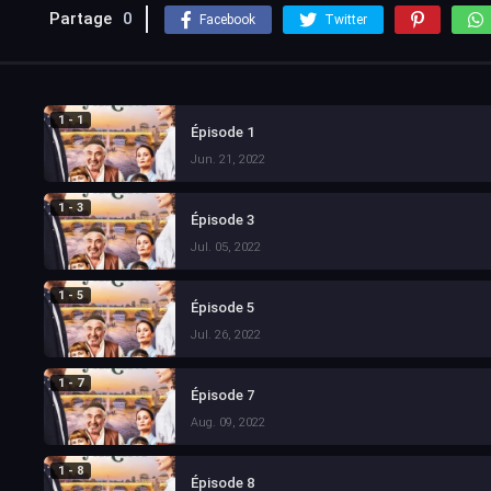
Partage
0
Facebook
Twitter
1 - 1
Épisode 1
Jun. 21, 2022
1 - 3
Épisode 3
Jul. 05, 2022
1 - 5
Épisode 5
Jul. 26, 2022
1 - 7
Épisode 7
Aug. 09, 2022
1 - 8
Épisode 8