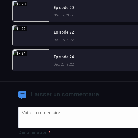
1 - 20
Épisode 20
Nov. 17, 2022
1 - 22
Épisode 22
Dec. 15, 2022
1 - 24
Épisode 24
Dec. 29, 2022
Laisser un commentaire
Dénomination
*