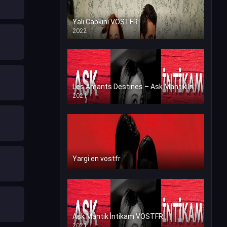
Yali Capkini VOSTFR
2022
Les Amants Destines – Ask Mantik İntikam en VF (Voix Francaise)
2021
Yargi en vostfr
Ask Mantik İntikam VOSTFR
2021