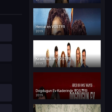
Hercai en VOSTFR
2019
Kiralik Ask en VOSTFR
2015
Dogdugun Ev Kaderindir VOSTFR
2019