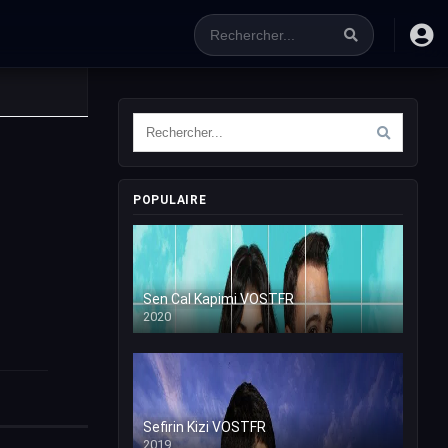
POPULAIRE
Sen Cal Kapimi VOSTFR
2020
Sefirin Kizi VOSTFR
2019