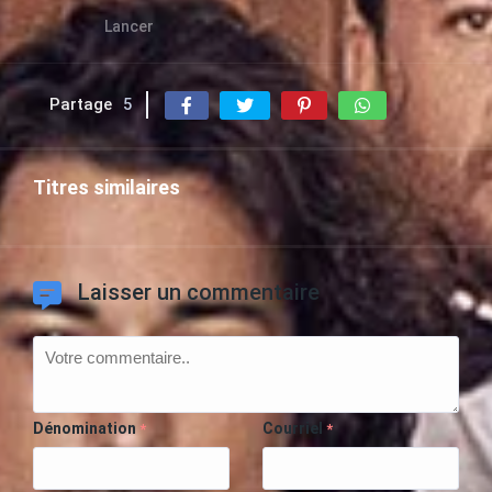
Lancer
Partage
5
Titres similaires
Laisser un commentaire
Dénomination
Courriel
*
*