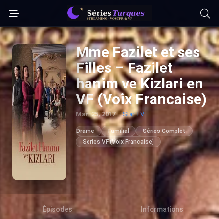
Mme Fazilet et ses
Filles – Fazilet
hanim ve Kizlari en
VF (Voix Francaise)
Mar. 25, 2017
Star TV
Drame
Familial
Séries Complet
Series VF (Voix Francaise)
Épisodes
Informations