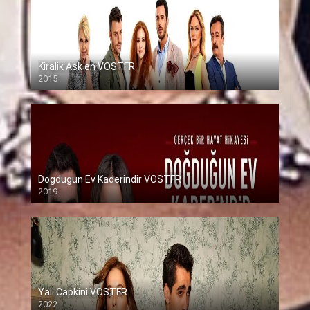
Kiralik Ask en VOSTFR
2015
Dogdugun Ev Kaderindir VOSTFR
2019
Yali Capkini VOSTFR
2022