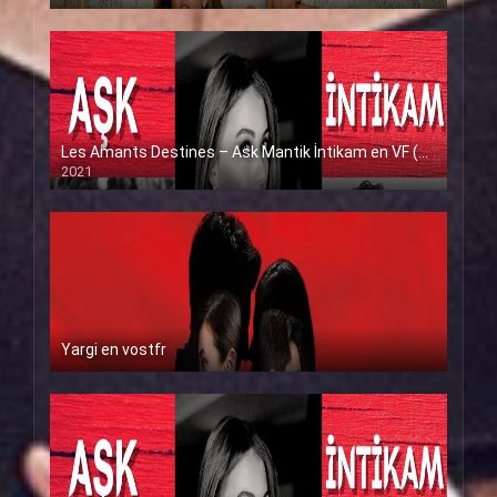
Les Amants Destines – Ask Mantik İntikam en VF (Voix Francaise)
2021
Yargi en vostfr