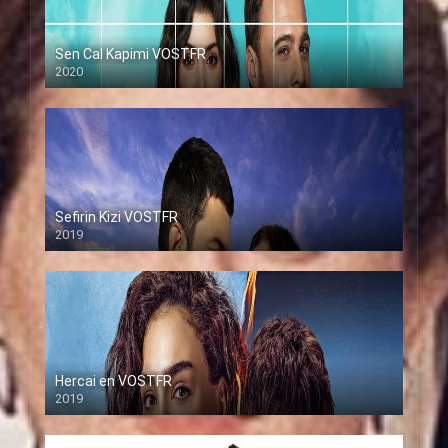
Sen Cal Kapimi VOSTFR
2020
Sefirin Kizi VOSTFR
2019
Hercai en VOSTFR
2019