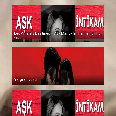
Les Amants Destines – Ask Mantik İntikam en VF (Voix Francaise)
2021
Yargi en vostfr