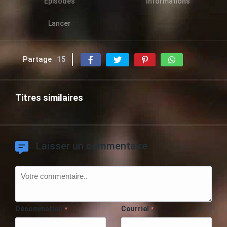
Épisodes
Informations
Lancer
Partage
15
Titres similaires
Laisser un commentaire
Dénomination
Courriel
*
*