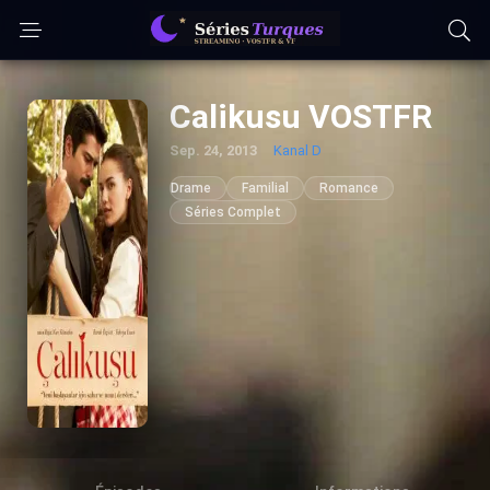
Calikusu VOSTFR
Sep. 24, 2013
Kanal D
Drame
Familial
Romance
Séries Complet