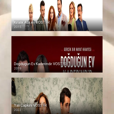
Kiralik Ask en VOSTFR
2015
Dogdugun Ev Kaderindir VOSTFR
2019
Yali Capkini VOSTFR
2022