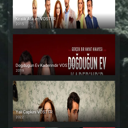
Kiralik Ask en VOSTFR
2015
Dogdugun Ev Kaderindir VOSTFR
2019
Yali Capkini VOSTFR
2022