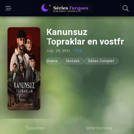
Kanunsuz
Topraklar en vostfr
Sep. 29, 2021
FOX
Drame
Histoire
Séries Complet
Épisodes
Informations