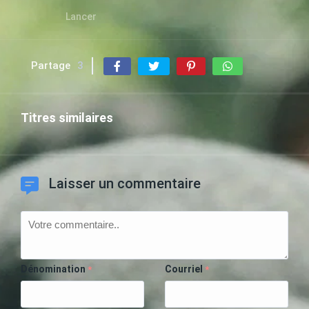
Lancer
Partage
3
Titres similaires
Laisser un commentaire
Dénomination
Courriel
*
*