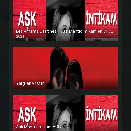
Les Amants Destines – Ask Mantik İntikam en VF (Voix Francaise)
2021
Yargi en vostfr
Ask Mantik İntikam VOSTFR