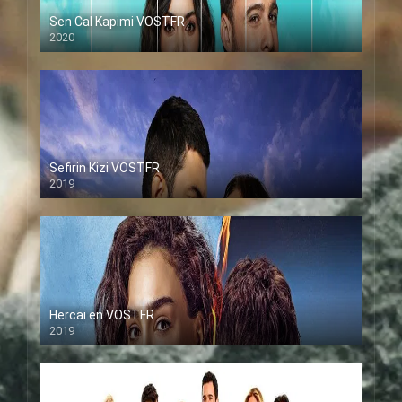
Sen Cal Kapimi VOSTFR
2020
Sefirin Kizi VOSTFR
2019
Hercai en VOSTFR
2019