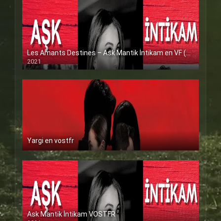
Les Amants Destines – Ask Mantik İntikam en VF (Voix Francaise)
2021
Yargi en vostfr
Ask Mantik İntikam VOSTFR