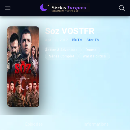
Soz VOSTFR
Apr. 03, 2017
BluTV
Star TV
Action & Adventure
Drame
Séries Complet
War & Politics
Épisodes
Informations