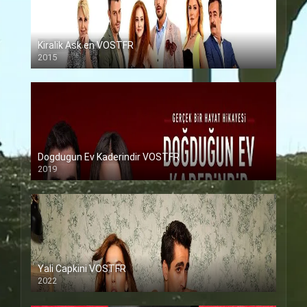
Kiralik Ask en VOSTFR
2015
Dogdugun Ev Kaderindir VOSTFR
2019
Yali Capkini VOSTFR
2022