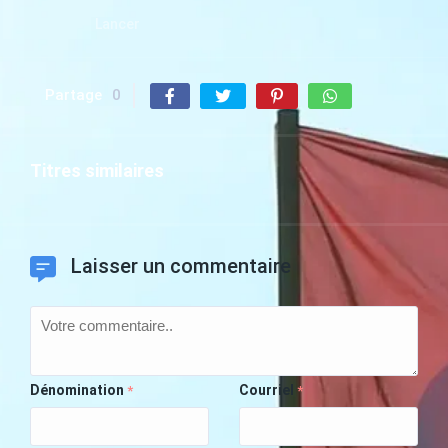
Lancer
Partage
0
Titres similaires
Laisser un commentaire
Dénomination
Courriel
*
*