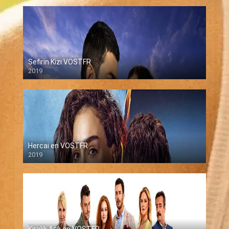
Sefirin Kizi VOSTFR
2019
Hercai en VOSTFR
2019
Kiralik Ask en VOSTFR