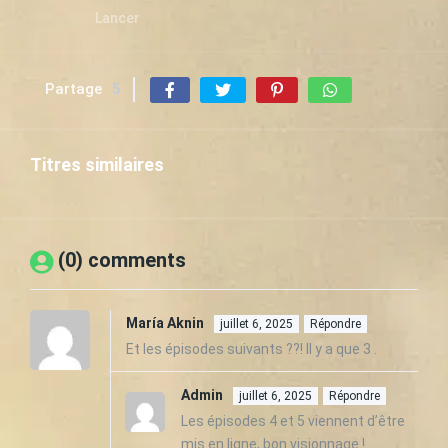
Lancer
Partage
5
Titres similaires
(0) comments
María Aknin
juillet 6, 2025
Répondre
Et les épisodes suivants ??! Il y a que 3 .
Admin
juillet 6, 2025
Répondre
Les épisodes 4 et 5 viennent d’être
mis en ligne, bon visionnage !