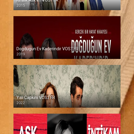
2015
Dogdugun Ev Kaderindir VOSTFR
2019
Yali Capkini VOSTFR
2022