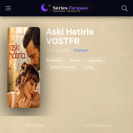
Aski Hatirla
VOSTFR
Jun. 18, 2025
Disney+
Comedie
Drame
Mystère
Séries Complet
Soap
Épisodes
Informations