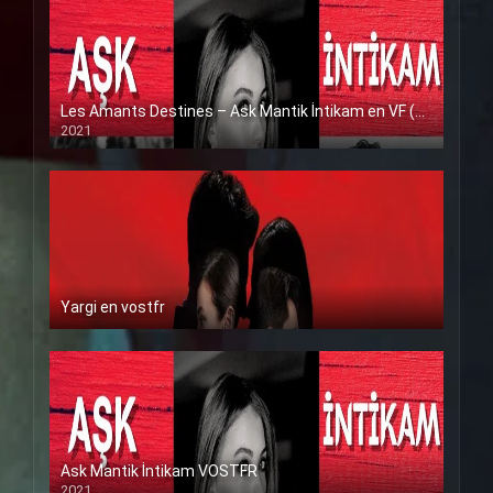
Les Amants Destines – Ask Mantik İntikam en VF (Voix Francaise)
2021
Yargi en vostfr
Ask Mantik İntikam VOSTFR
2021