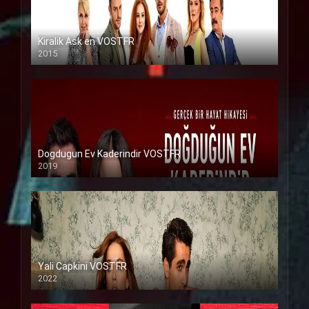
Kiralik Ask en VOSTFR
2015
Dogdugun Ev Kaderindir VOSTFR
2019
Yali Capkini VOSTFR
2022