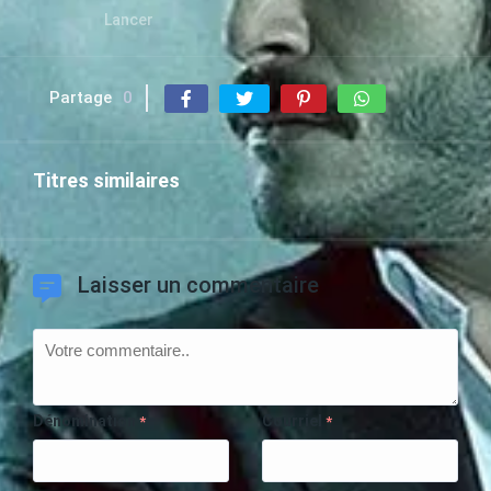
Lancer
Partage
0
Titres similaires
Laisser un commentaire
Dénomination
Courriel
*
*