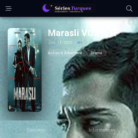
Marasli VOSTFR
Jan. 11, 2021
atv
Action & Adventure
Drame
Épisodes
Informations