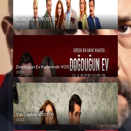
Kiralik Ask en VOSTFR
2015
Dogdugun Ev Kaderindir VOSTFR
2019
Yali Capkini VOSTFR
2022