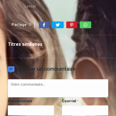
Lancer
Partage
0
Titres similaires
Laisser un commentaire
Dénomination
Courriel
*
*