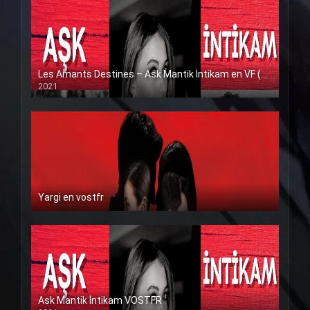
Les Amants Destines – Ask Mantik İntikam en VF (Voix Francaise)
2021
Yargi en vostfr
Ask Mantik İntikam VOSTFR