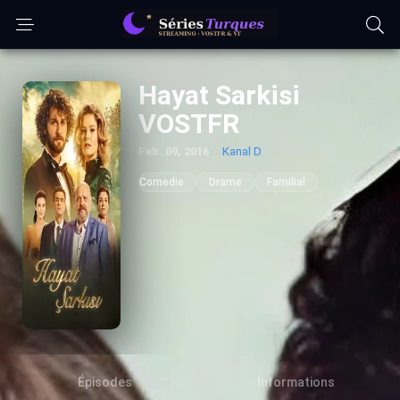
Hayat Sarkisi
VOSTFR
Feb. 09, 2016
Kanal D
Comedie
Drame
Familial
Épisodes
Informations