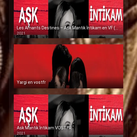
Les Amants Destines – Ask Mantik İntikam en VF (Voix Francaise)
2021
Yargi en vostfr
Ask Mantik İntikam VOSTFR
2021