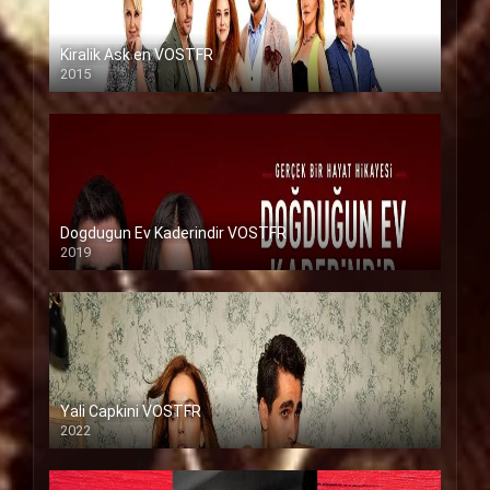
Kiralik Ask en VOSTFR
2015
Dogdugun Ev Kaderindir VOSTFR
2019
Yali Capkini VOSTFR
2022