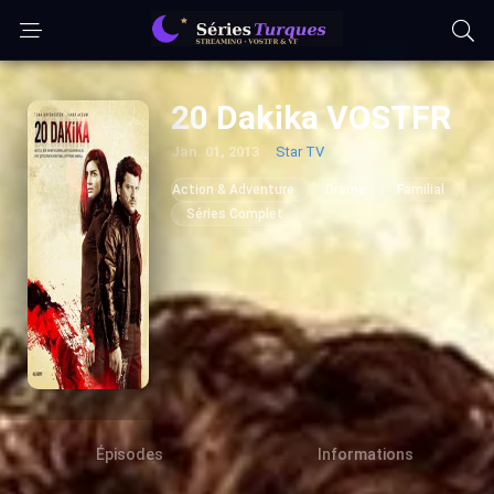
20 Dakika VOSTFR
Jan. 01, 2013
Star TV
Action & Adventure
Drame
Familial
Séries Complet
Épisodes
Informations