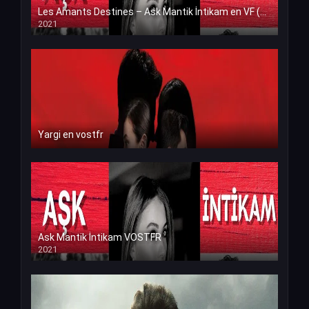
Les Amants Destines – Ask Mantik İntikam en VF (Voix Francaise)
2021
Yargi en vostfr
Ask Mantik İntikam VOSTFR
2021