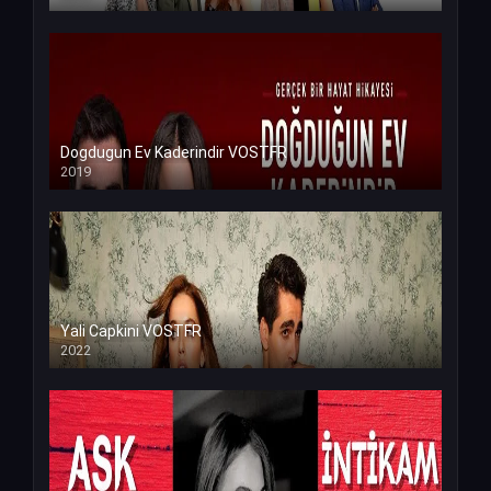
Dogdugun Ev Kaderindir VOSTFR
2019
Yali Capkini VOSTFR
2022