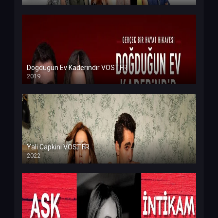
Dogdugun Ev Kaderindir VOSTFR
2019
Yali Capkini VOSTFR
2022