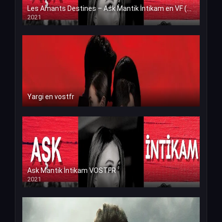
Les Amants Destines – Ask Mantik İntikam en VF (Voix Francaise)
2021
Yargi en vostfr
Ask Mantik İntikam VOSTFR
2021