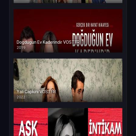
Dogdugun Ev Kaderindir VOSTFR
2019
Yali Capkini VOSTFR
2022