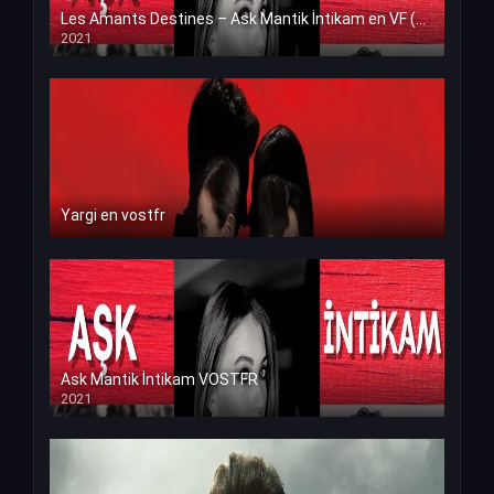
Les Amants Destines – Ask Mantik İntikam en VF (Voix Francaise)
2021
Yargi en vostfr
Ask Mantik İntikam VOSTFR
2021