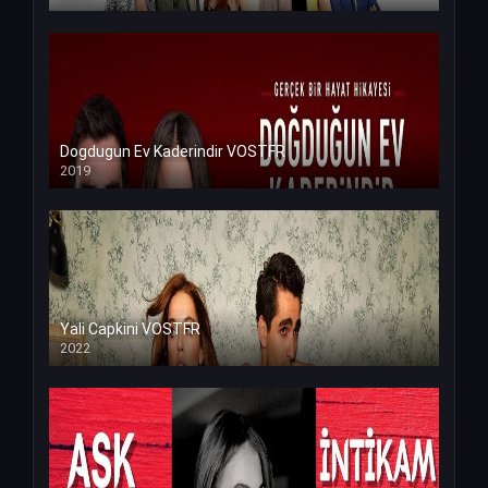
Dogdugun Ev Kaderindir VOSTFR
2019
Yali Capkini VOSTFR
2022