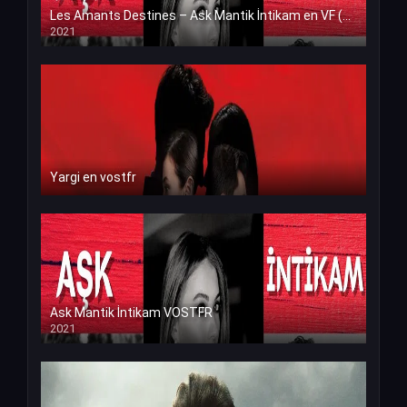
Les Amants Destines – Ask Mantik İntikam en VF (Voix Francaise)
2021
Yargi en vostfr
Ask Mantik İntikam VOSTFR
2021