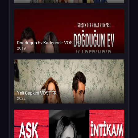
Dogdugun Ev Kaderindir VOSTFR
2019
Yali Capkini VOSTFR
2022