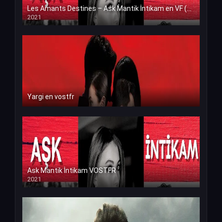
Les Amants Destines – Ask Mantik İntikam en VF (Voix Francaise)
2021
Yargi en vostfr
Ask Mantik İntikam VOSTFR
2021