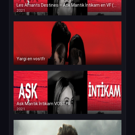
Les Amants Destines – Ask Mantik İntikam en VF (Voix Francaise)
2021
Yargi en vostfr
Ask Mantik İntikam VOSTFR
2021