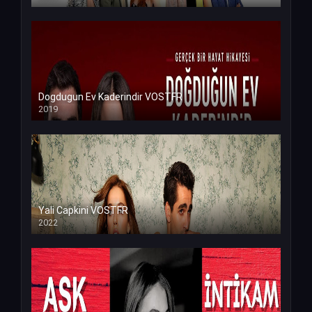
Dogdugun Ev Kaderindir VOSTFR
2019
Yali Capkini VOSTFR
2022