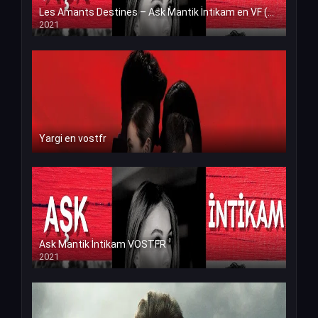
Les Amants Destines – Ask Mantik İntikam en VF (Voix Francaise)
2021
Yargi en vostfr
Ask Mantik İntikam VOSTFR
2021