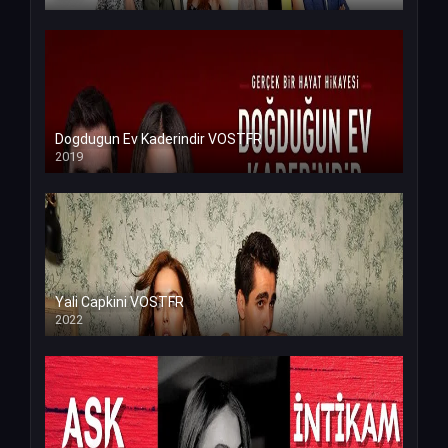
Dogdugun Ev Kaderindir VOSTFR
2019
Yali Capkini VOSTFR
2022