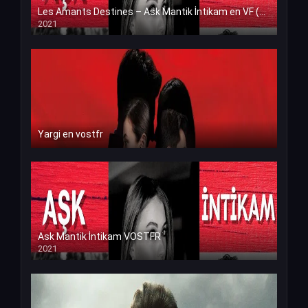
Les Amants Destines – Ask Mantik İntikam en VF (Voix Francaise)
2021
Yargi en vostfr
Ask Mantik İntikam VOSTFR
2021