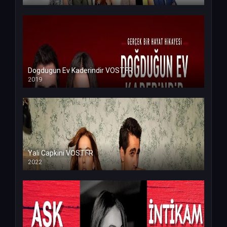
Dogdugun Ev Kaderindir VOSTFR
2019
Yali Capkini VOSTFR
2022