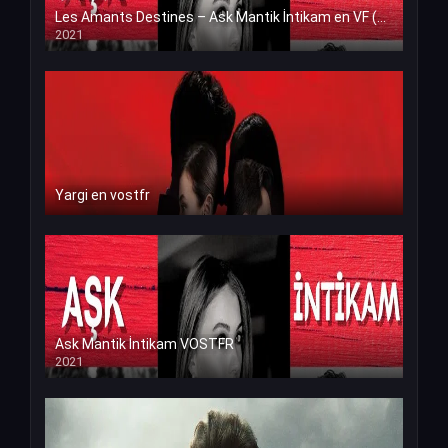
Les Amants Destines – Ask Mantik İntikam en VF (Voix Francaise)
2021
Yargi en vostfr
Ask Mantik İntikam VOSTFR
2021