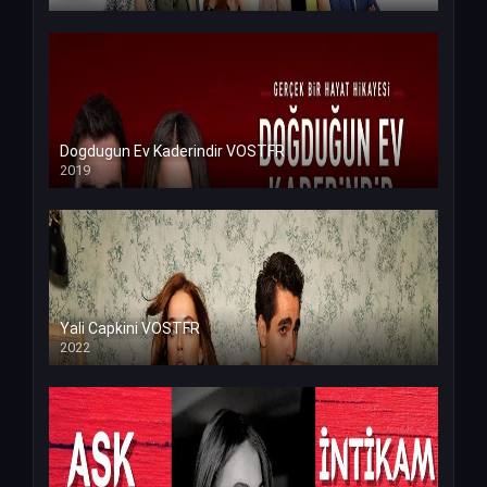
Dogdugun Ev Kaderindir VOSTFR
2019
Yali Capkini VOSTFR
2022