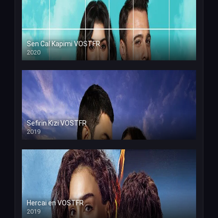
Sen Cal Kapimi VOSTFR
2020
Sefirin Kizi VOSTFR
2019
Hercai en VOSTFR
2019