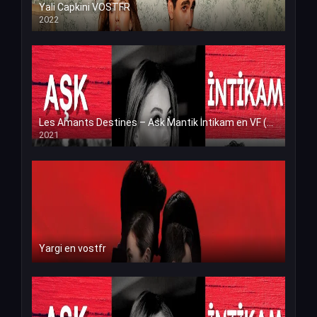
Yali Capkini VOSTFR
2022
Les Amants Destines – Ask Mantik İntikam en VF (Voix Francaise)
2021
Yargi en vostfr