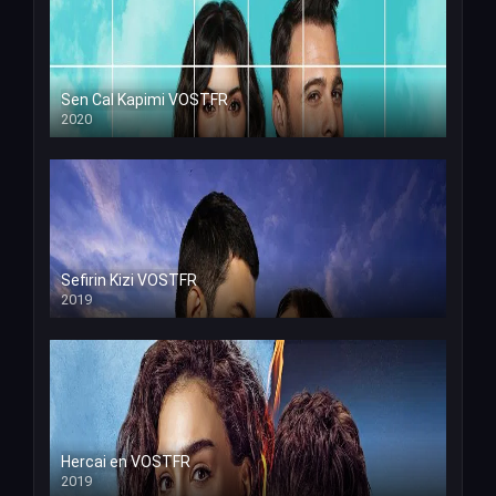
Sen Cal Kapimi VOSTFR
2020
Sefirin Kizi VOSTFR
2019
Hercai en VOSTFR
2019