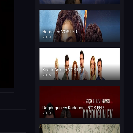
Hercai en VOSTFR
2019
Kiralik Ask en VOSTFR
2015
Dogdugun Ev Kaderindir VOSTFR
2019