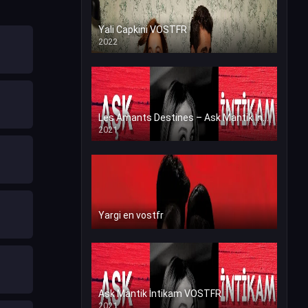
Yali Capkini VOSTFR
2022
Les Amants Destines – Ask Mantik İntikam en VF (Voix Francaise)
2021
Yargi en vostfr
Ask Mantik İntikam VOSTFR
2021