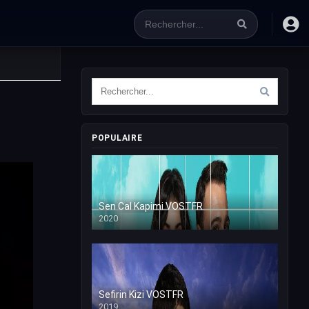
POPULAIRE
Sen Cal Kapimi VOSTFR
2020
Sefirin Kizi VOSTFR
2019