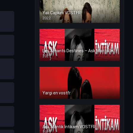
Yali Capkini VOSTFR
2022
Les Amants Destines – Ask Mantik İntikam en VF (Voix Francaise)
2021
Yargi en vostfr
Ask Mantik İntikam VOSTFR
2021