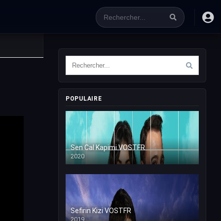
POPULAIRE
Sen Cal Kapimi VOSTFR
2020
Sefirin Kizi VOSTFR
2019