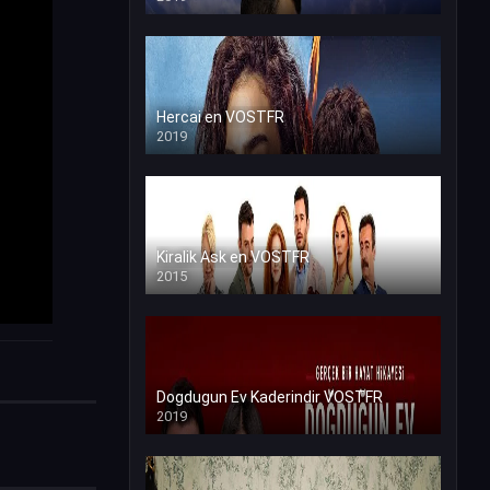
Hercai en VOSTFR
2019
Kiralik Ask en VOSTFR
2015
Dogdugun Ev Kaderindir VOSTFR
2019