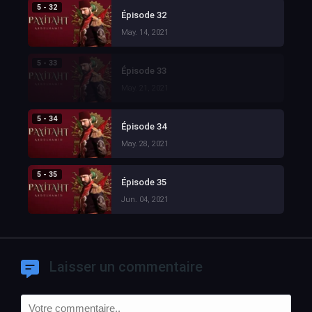
5 - 32
Épisode 32
May. 14, 2021
5 - 33
Épisode 33
May. 21, 2021
5 - 34
Épisode 34
May. 28, 2021
5 - 35
Épisode 35
Jun. 04, 2021
Laisser un commentaire