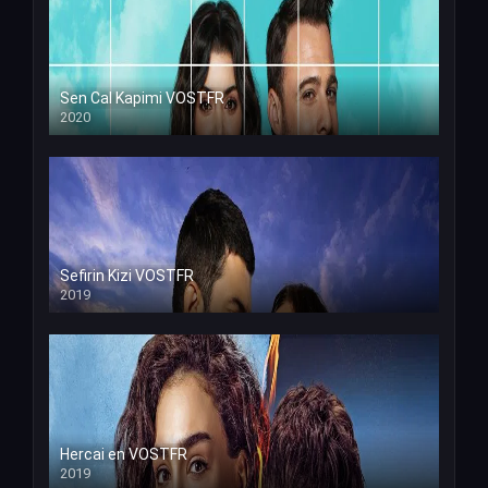
Sen Cal Kapimi VOSTFR
2020
Sefirin Kizi VOSTFR
2019
Hercai en VOSTFR
2019