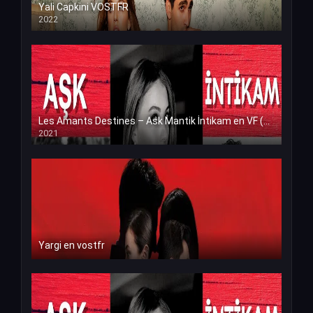
Yali Capkini VOSTFR
2022
Les Amants Destines – Ask Mantik İntikam en VF (Voix Francaise)
2021
Yargi en vostfr