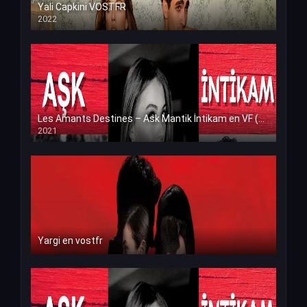
Yali Capkini VOSTFR
2022
Les Amants Destines – Ask Mantik İntikam en VF (Voix Francaise)
2021
Yargi en vostfr