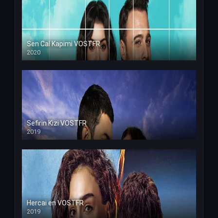
Sen Cal Kapimi VOSTFR
2020
Sefirin Kizi VOSTFR
2019
Hercai en VOSTFR
2019