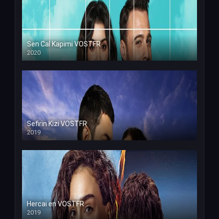
Sen Cal Kapimi VOSTFR
2020
Sefirin Kizi VOSTFR
2019
Hercai en VOSTFR
2019