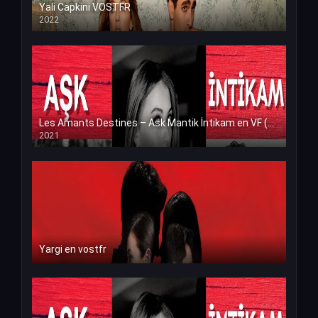
Yali Capkini VOSTFR
2022
Les Amants Destines – Ask Mantik İntikam en VF (Voix Francaise)
2021
Yargi en vostfr