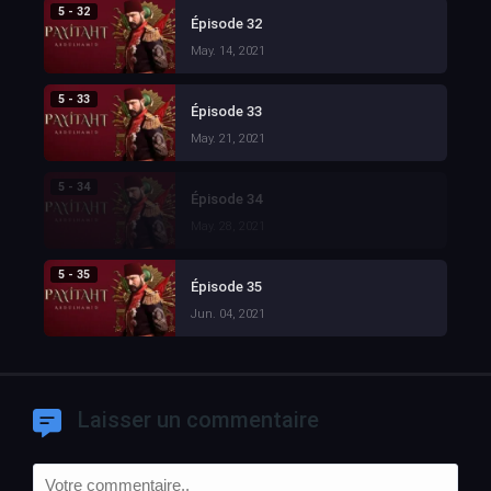
5 - 32
Épisode 32
May. 14, 2021
5 - 33
Épisode 33
May. 21, 2021
5 - 34
Épisode 34
May. 28, 2021
5 - 35
Épisode 35
Jun. 04, 2021
Laisser un commentaire