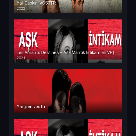
Yali Capkini VOSTFR
2022
Les Amants Destines – Ask Mantik İntikam en VF (Voix Francaise)
2021
Yargi en vostfr