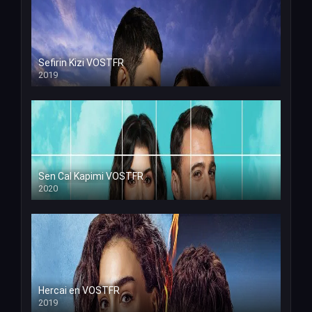
Sefirin Kizi VOSTFR
2019
Sen Cal Kapimi VOSTFR
2020
Hercai en VOSTFR
2019