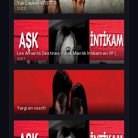
Yali Capkini VOSTFR
2022
Les Amants Destines – Ask Mantik İntikam en VF (Voix Francaise)
2021
Yargi en vostfr