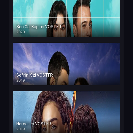
Sen Cal Kapimi VOSTFR
2020
Sefirin Kizi VOSTFR
2019
Hercai en VOSTFR
2019