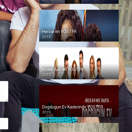
Hercai en VOSTFR
2019
Kiralik Ask en VOSTFR
2015
Dogdugun Ev Kaderindir VOSTFR
2019