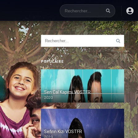
POPULAIRE
Sen Cal Kapimi VOSTFR
2020
Sefirin Kizi VOSTFR
2019