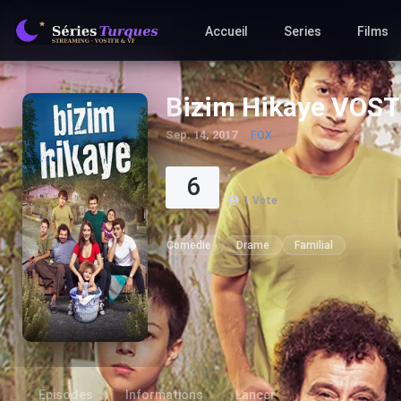
Accueil
Series
Films
Bizim Hikaye VOS
Sep. 14, 2017
FOX
6
1
Vote
Comedie
Drame
Familial
Épisodes
Informations
Lancer