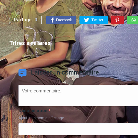
Partage
0
Facebook
Twitter
Titres similaires
Laisser un commentaire
Dénomination
*
Ajouter un nom d'affichage