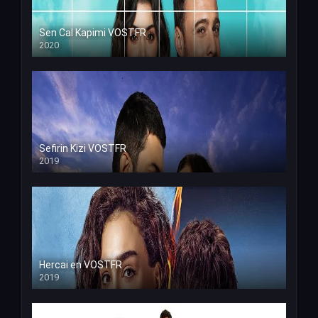
Sen Cal Kapimi VOSTFR
2020
Sefirin Kizi VOSTFR
2019
Hercai en VOSTFR
2019