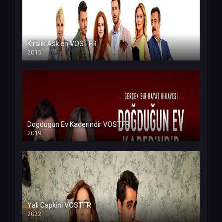
Kiralik Ask en VOSTFR
2015
Dogdugun Ev Kaderindir VOSTFR
2019
Yali Capkini VOSTFR
2022