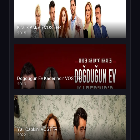
Kiralik Ask en VOSTFR
2015
Dogdugun Ev Kaderindir VOSTFR
2019
Yali Capkini VOSTFR
2022