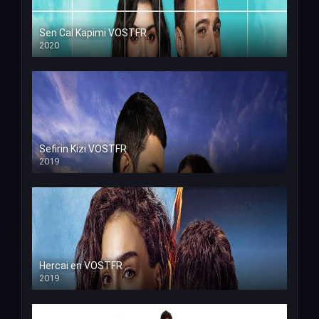
Sen Cal Kapimi VOSTFR
2020
Sefirin Kizi VOSTFR
2019
Hercai en VOSTFR
2019