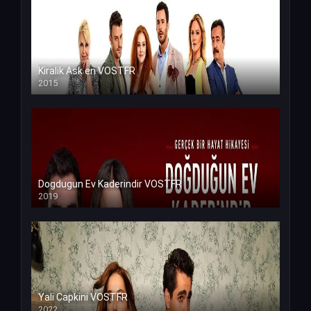
Kiralik Ask en VOSTFR
2015
Dogdugun Ev Kaderindir VOSTFR
2019
Yali Capkini VOSTFR
2022