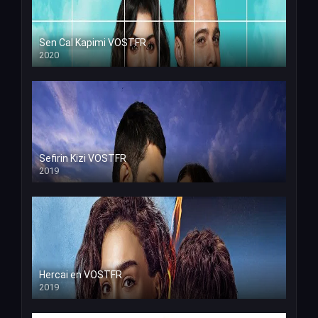
Sen Cal Kapimi VOSTFR
2020
Sefirin Kizi VOSTFR
2019
Hercai en VOSTFR
2019