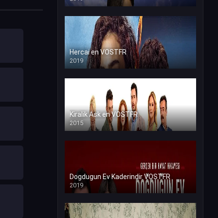
Hercai en VOSTFR
2019
Kiralik Ask en VOSTFR
2015
Dogdugun Ev Kaderindir VOSTFR
2019