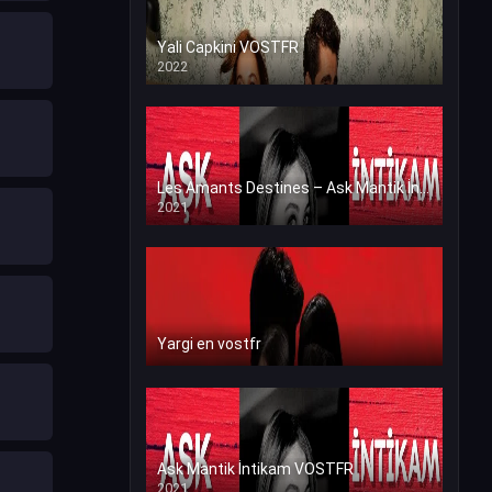
Yali Capkini VOSTFR
2022
Les Amants Destines – Ask Mantik İntikam en VF (Voix Francaise)
2021
Yargi en vostfr
Ask Mantik İntikam VOSTFR
2021