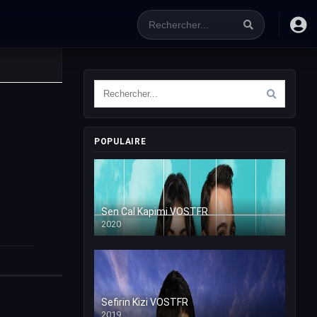
POPULAIRE
Sen Cal Kapimi VOSTFR
2020
Sefirin Kizi VOSTFR
2019