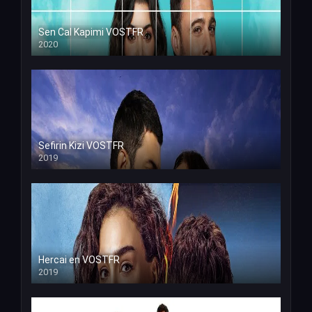
Sen Cal Kapimi VOSTFR
2020
Sefirin Kizi VOSTFR
2019
Hercai en VOSTFR
2019