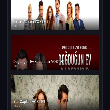
Kiralik Ask en VOSTFR
2015
Dogdugun Ev Kaderindir VOSTFR
2019
Yali Capkini VOSTFR
2022