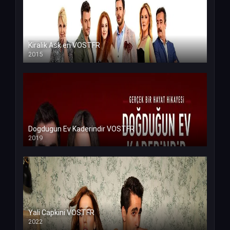
Kiralik Ask en VOSTFR
2015
Dogdugun Ev Kaderindir VOSTFR
2019
Yali Capkini VOSTFR
2022