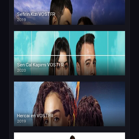
Sefirin Kizi VOSTFR
2019
Sen Cal Kapimi VOSTFR
2020
Hercai en VOSTFR
2019