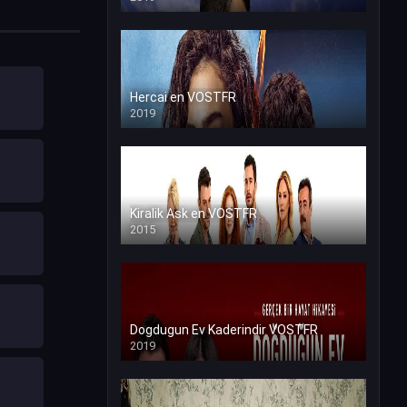
Hercai en VOSTFR
2019
Kiralik Ask en VOSTFR
2015
Dogdugun Ev Kaderindir VOSTFR
2019